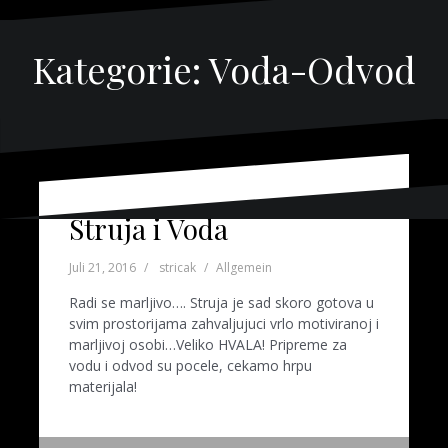
Kategorie:
Voda-Odvod
Struja i Voda
Juli 21, 2016
stricak
Allgemein
Radi se marljivo…. Struja je sad skoro gotova u
svim prostorijama zahvaljujuci vrlo motiviranoj i
marljivoj osobi…Veliko HVALA! Pripreme za
vodu i odvod su pocele, cekamo hrpu
materijala!