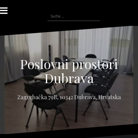
Zum
Inhalt
Suche
springen
nach:
Poslovni prostori
Dubrava
Zagrebačka 79B, 10342 Dubrava, Hrvatska