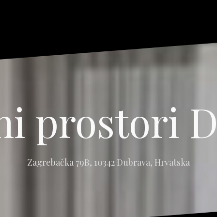
ni prostori 
Zagrebačka 79B, 10342 Dubrava, Hrvatska