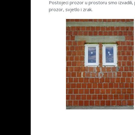
Postojeci prozor u prostoru smo izvadili, 
prozor, svjetlo i zrak.